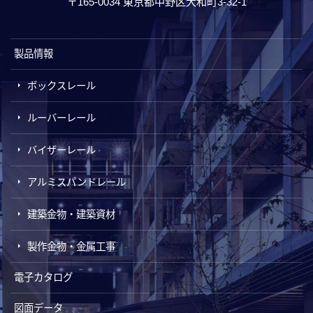
〒165-0034 東京都中野区大和町3-32-1
製品情報
ボックスレール
ルーバーレール
バイザーレール
アルミスパンドレール
建築金物・建築資材
製作金物・金属工事
電子カタログ
図面データ