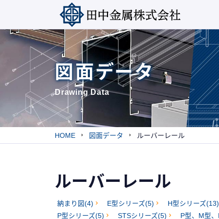
図面データ
Drawing Data
お問
ご質問・お見積り
HOME
図面データ
ルーバーレール
アルミカーテンボックス
アル
「ボックスレール」
「ル
ルーバーレール
納まり図(4)
E型シリーズ(5)
H型シリーズ(13)
P型シリーズ(5)
STSシリーズ(5)
P型、M型、
ボックスレール
ルー