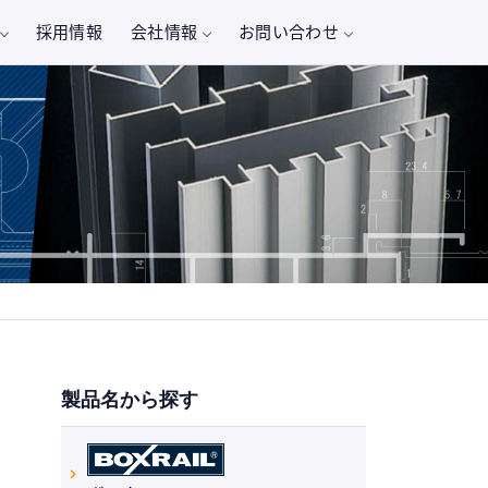
採用情報
会社情報
お問い合わせ
事例から探す
最新情報
納まり図・施工要領を探す
2026.07.13
アルミスパンドレール
納まり図・施工要領を見る
夏季休業のお知らせ
お知らせ
バイザーレール
330-2151
2026.05.07
型番から探す
ボックスレール
製品比較検索サービス「メトリー」に登録致しま
お知らせ
0～17:30 土日祝 休業
ルーバーレール
した。
2026.05.07
全ての事例を見る
社員研修に伴う休業のお知らせ
お知らせ
製品名から探す
全ての図面を見る
2026.03.26
ゴールデンウィーク休暇のお知らせ
お知らせ
アルミスパンドレール