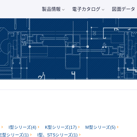
製品情報
電子カタログ
図面データ
代表者挨拶
製品名から探す
お気軽にお問い合わせください。
会社概要
アクセス
建築金物・建築資材
い合わせ
03-3
ボックスレール
会社沿革
・資料請求はこちら
営業時間：月〜金 8:3
品質へのこだわり
ミ製内外装ルーバー
ーバーレール」
採用情報
製作金物・金属工事
ルーバーレール
プライバシーポリシー
I型シリーズ(4)
K型シリーズ(17)
M型シリーズ(5)
バイザーレール
E型シリーズ(1)
I型、STSシリーズ(1)
バーレール
バイザーレール