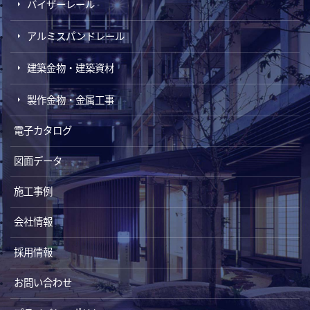
バイザーレール
アルミスパンドレール
建築金物・建築資材
製作金物・金属工事
電子カタログ
図面データ
施工事例
会社情報
採用情報
お問い合わせ