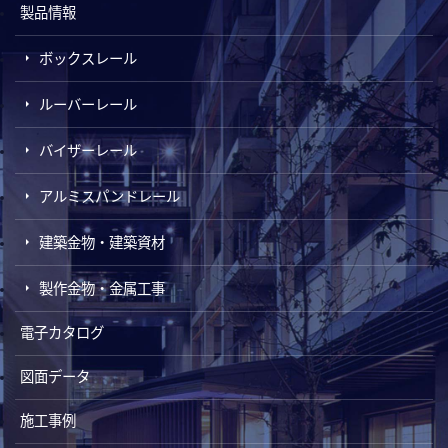
製品情報
ボックスレール
ルーバーレール
バイザーレール
アルミスパンドレール
建築金物・建築資材
製作金物・金属工事
電子カタログ
図面データ
施工事例